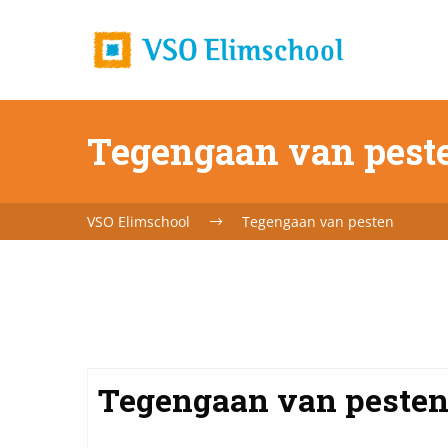
Home
url
Tegengaan van pest
VSO Elimschool
Tegengaan van pesten
Tegengaan van peste