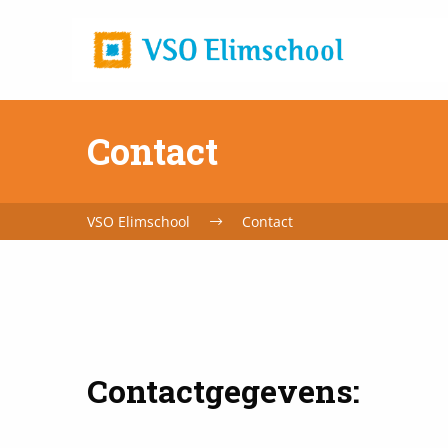
Home
url
Contact
VSO Elimschool
Contact
Contactgegevens: